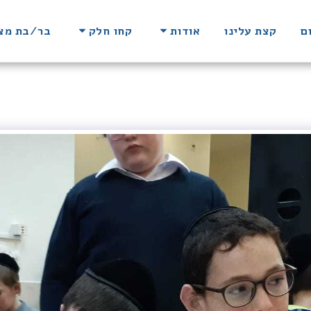
ם
קצת עלינו
אודות
קחו חלק
בר/בת מצו