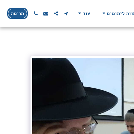
וה ליתומים
עוד
תרומה